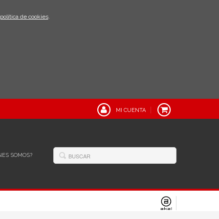
política de cookies
.
MI CUENTA
NES SOMOS?