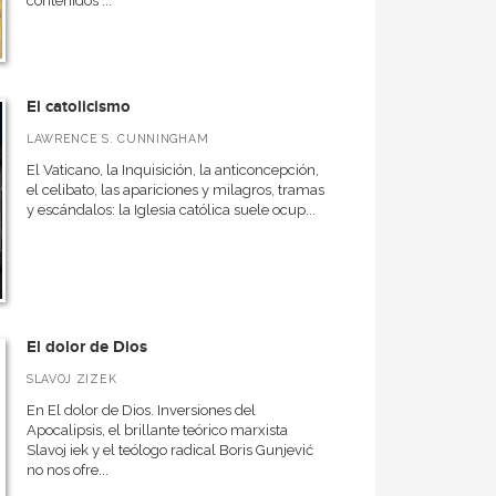
contenidos ...
El catolicismo
LAWRENCE S. CUNNINGHAM
El Vaticano, la Inquisición, la anticoncepción,
el celibato, las apariciones y milagros, tramas
y escándalos: la Iglesia católica suele ocup...
El dolor de Dios
SLAVOJ ZIZEK
En El dolor de Dios. Inversiones del
Apocalipsis, el brillante teórico marxista
Slavoj iek y el teólogo radical Boris Gunjević
no nos ofre...