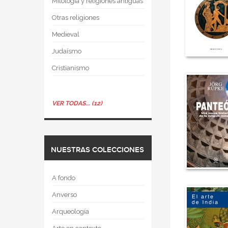
Mitología y religiones antiguas
Otras religiones
Medieval
Judaísmo
Cristianismo
VER TODAS... (12)
NUESTRAS COLECCIONES
A fondo
Anverso
Arqueología