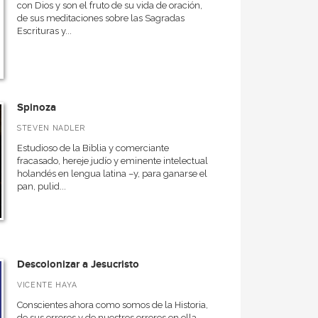
con Dios y son el fruto de su vida de oración,
de sus meditaciones sobre las Sagradas
Escrituras y...
Spinoza
STEVEN NADLER
Estudioso de la Biblia y comerciante
fracasado, hereje judío y eminente intelectual
holandés en lengua latina –y, para ganarse el
pan, pulid...
Descolonizar a Jesucristo
VICENTE HAYA
Conscientes ahora como somos de la Historia,
de sus errores y de nuestros errores en ella,