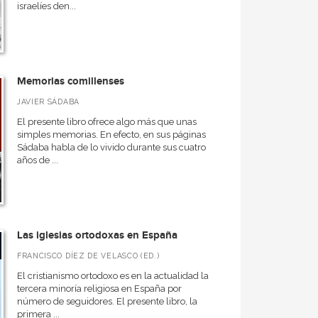
israelíes den...
Memorias comillenses
JAVIER SÁDABA
El presente libro ofrece algo más que unas
simples memorias. En efecto, en sus páginas
Sádaba habla de lo vivido durante sus cuatro
años de ...
Las iglesias ortodoxas en España
FRANCISCO DÍEZ DE VELASCO (ED.)
El cristianismo ortodoxo es en la actualidad la
tercera minoría religiosa en España por
número de seguidores. El presente libro, la
primera ...