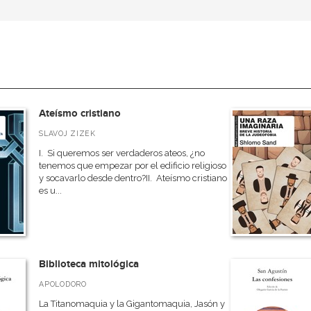
Ateísmo cristiano
SLAVOJ ZIZEK
I. Si queremos ser verdaderos ateos, ¿no
tenemos que empezar por el edificio religioso
y socavarlo desde dentro?II. Ateísmo cristiano
es u...
Biblioteca mitológica
APOLODORO
La Titanomaquia y la Gigantomaquia, Jasón y