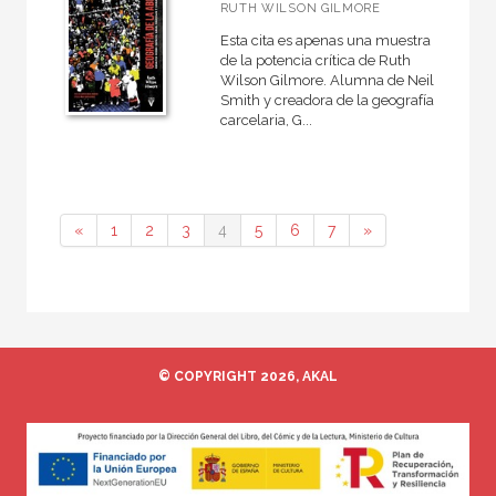
RUTH WILSON GILMORE
Esta cita es apenas una muestra
de la potencia crítica de Ruth
Wilson Gilmore. Alumna de Neil
Smith y creadora de la geografía
carcelaria, G...
«
1
2
3
4
5
6
7
»
© COPYRIGHT 2026, AKAL