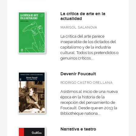
Economía
La crítica de arte en la
+
Bellas Artes
actualidad
VER TODAS... (18)
MARISOL SALANOVA
La crítica del arte parece
inseparable de los dictados del
capitalismo y de la industria
cultural. Todos los pretendidos o
NUESTRAS COLECCIONES
genuinos críticos...
50 Aniversario
Devenir Foucault
A fondo
RODRIGO CASTRO ORELLANA
Ágora / Teoría
Asistimos al inicio de una nueva
Akadémica
época en la historia de la
recepción del pensamiento de
Anverso
Foucault. Desde que en 2013 la
Bibliothèque nationa...
Arealonga - Letras galegas
Arqueología
Narrativa e teatro