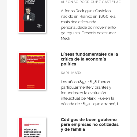
Arquitectura
ALFONSO RODRÍGUEZ CASTELAO
Alfonso Rodríguez Castelao,
Arquitectura (textos de arquitectura)
nacido en Rianxo en 1886, é a
máis rica e fecunda
Arte contemporáneo
personalidade do movemento
galeguista. Despois de estudar
VER TODAS... (96)
Medi...
Líneas fundamentales de la
crítica de la economía
política
NUESTROS FORMATOS
KARL MARX
Cartoné
Los años 1857-1858 fueron
Ebook
particularmente vibrantes y
fecundos en la evolución
Ebook
intelectual de Marx. Fue en la
década de 1850 –que arrancó, t...
Papel
Rústica
Códigos de buen gobierno
para empresas no cotizadas
y de familia