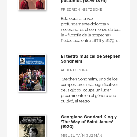
póstumos (1876-1879)
FRIEDRICH NIETZSCHE
Esta obra, a la vez
profundamente dolorosa y
necesaria, es el comienzo de toda
la «filosofía de la sospecha».
Redactada entre 1878 y 1879, c...
El teatro musical de Stephen
Sondheim
ALBERTO MIRA
Stephen Sondheim, uno de los
compositores más significativos
del siglo xx, ocupa un lugar
preeminente en el género que
cul­tivó, el teatro ...
Georgiana Goddard King y
'The Way of Saint James'
(1920)
MIGUEL TAÍN GUZMÁN