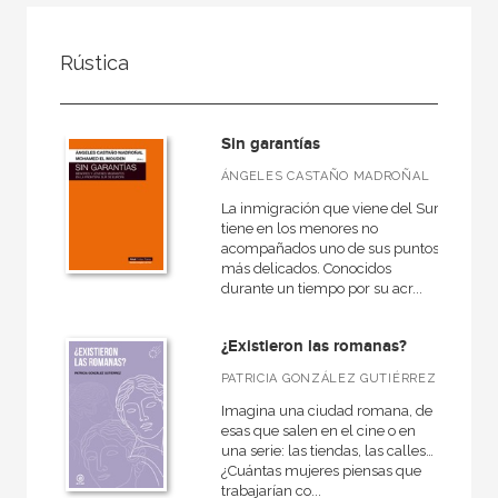
FILTRADO POR:
Rústica
Ciencias humanas y sociales
Sin garantías
MATERIAS
ÁNGELES CASTAÑO MADROÑAL
La inmigración que viene del Sur
+
Cine
tiene en los menores no
acompañados uno de sus puntos
Psicología
más delicados. Conocidos
durante un tiempo por su acr...
Pedagogía
Derecho
¿Existieron las romanas?
Comunicación
PATRICIA GONZÁLEZ GUTIÉRREZ
+
Geografía
Imagina una ciudad romana, de
esas que salen en el cine o en
+
Arquitectura
una serie: las tiendas, las calles…
¿Cuántas mujeres piensas que
+
Religión
trabajarían co...