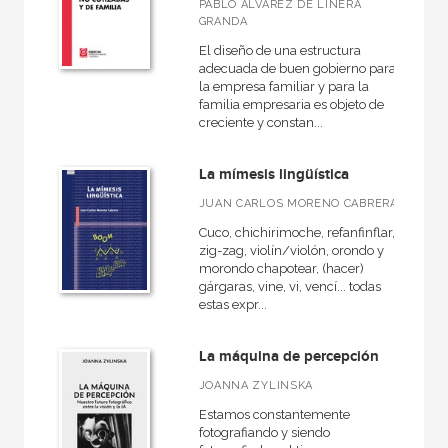
PABLO ÁLVAREZ DE LINERA
GRANDA
CATÁLOGOS PDF
El diseño de una estructura
Catálogos PDF
adecuada de buen gobierno para
la empresa familiar y para la
familia empresaria es objeto de
creciente y constan...
La mímesis lingüística
JUAN CARLOS MORENO CABRERA
Cuco, chichirimoche, refanfinflar,
zig-zag, violín/violón, orondo y
morondo chapotear, (hacer)
gárgaras, vine, vi, vencí... todas
estas expr...
La máquina de percepción
JOANNA ZYLINSKA
Estamos constantemente
fotografiando y siendo