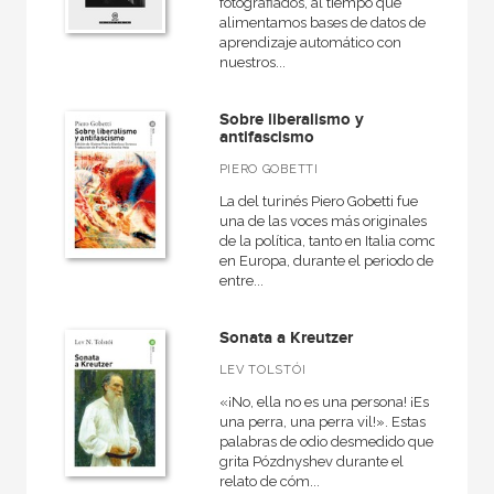
fotografiados, al tiempo que
alimentamos bases de datos de
aprendizaje automático con
nuestros...
Sobre liberalismo y
antifascismo
PIERO GOBETTI
La del turinés Piero Gobetti fue
una de las voces más originales
de la política, tanto en Italia como
en Europa, durante el periodo de
entre...
Sonata a Kreutzer
LEV TOLSTÓI
«¡No, ella no es una persona! ¡Es
una perra, una perra vil!». Estas
palabras de odio desmedido que
grita Pózdnyshev durante el
relato de cóm...