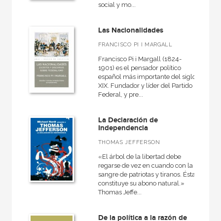
Básica de bolsillo
social y mo...
Básica de Bolsillo  Serie Cien palabras
Las Nacionalidades
Básica de Bolsillo  Serie Clásicos del pensamiento político
FRANCISCO PI I MARGALL
Básica de Bolsillo  Serie Utopías
Francisco Pi i Margall (1824-
1901) es el pensador político
Biografías
español más importante del siglo
XIX. Fundador y líder del Partido
Cuestiones de antagonismo
Federal, y pre...
Diccionarios
La Declaración de
El libro de...
Independencia
Fuera de colección - Akal
THOMAS JEFFERSON
«El árbol de la libertad debe
VER TODAS... (20)
regarse de vez en cuando con la
sangre de patriotas y tiranos. Ésta
constituye su abono natural.»
Thomas Jeffe...
NUESTROS FORMATOS
De la política a la razón de