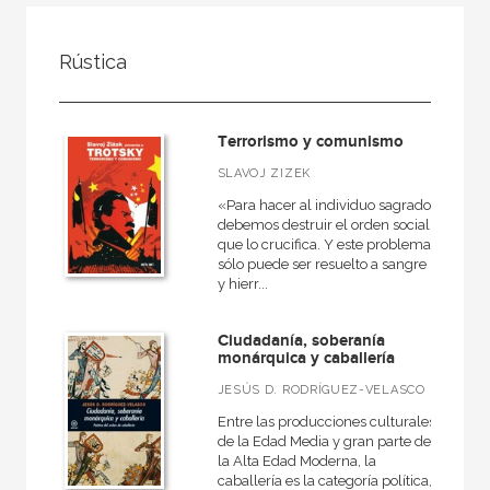
FILTRADO POR:
Rústica
Ciencias humanas y sociales
Política
Terrorismo y comunismo
Historia de las ideas políticas
SLAVOJ ZIZEK
«Para hacer al individuo sagrado
debemos destruir el orden social
que lo crucifica. Y este problema
MATERIAS
sólo puede ser resuelto a sangre
y hierr...
Historia de las ideas políticas
Teoría política
Ciudadanía, soberanía
monárquica y caballería
JESÚS D. RODRÍGUEZ-VELASCO
Entre las producciones culturales
NUESTRAS COLECCIONES
de la Edad Media y gran parte de
la Alta Edad Moderna, la
A fondo
caballería es la categoría política,