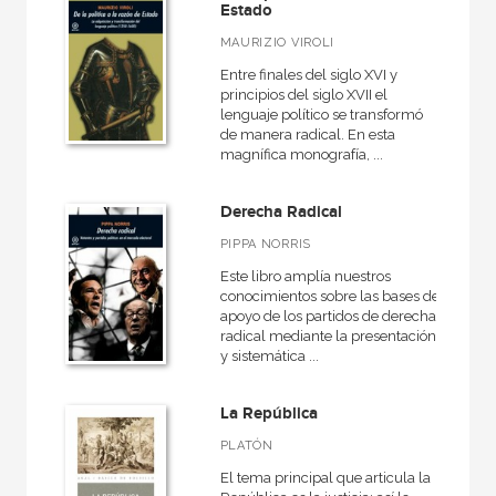
Cartoné
Estado
MAURIZIO VIROLI
Ebook
Entre finales del siglo XVI y
Ebook
principios del siglo XVII el
lenguaje político se transformó
Papel
de manera radical. En esta
Rústica
magnífica monografía, ...
Derecha Radical
PIPPA NORRIS
CATÁLOGOS PDF
Este libro amplía nuestros
Catálogos PDF
conocimientos sobre las bases de
apoyo de los partidos de derecha
radical mediante la presentación
y sistemática ...
La República
PLATÓN
El tema principal que articula la