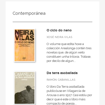
FILTRADO POR:
Contemporánea
Ciencias humanas y sociales
Lengua y literatura
O ciclo do neno
Contemporánea
XOSÉ NEIRA VILAS
O volume que edita hoxe a
colección Arealonga contén tres
novelas que, de algún xeito
MATERIAS
constituen unha triloxia. Trátase,
por decilo de algun...
Actual
Teatro
Da terra asoballada
Antiguo
RAMÓN CABANILLAS
Teoría literaria
O libro Da Terra asoballada
publicóuse en Vilagarcía de
Moderna
Arousa o ano 1917. Casi estóu por
decir que é este o libro máis
Lingüística
compacto de poesía...