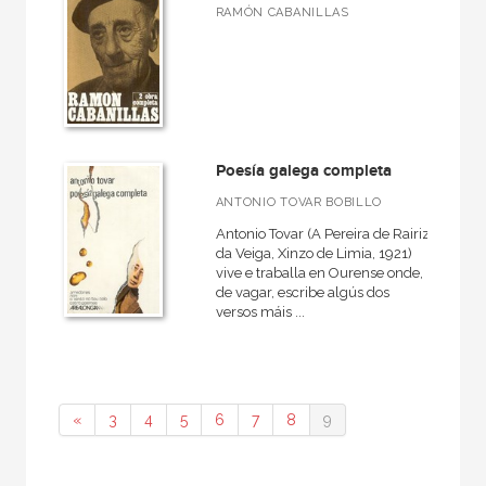
RAMÓN CABANILLAS
Poesía galega completa
ANTONIO TOVAR BOBILLO
Antonio Tovar (A Pereira de Rairiz
da Veiga, Xinzo de Limia, 1921)
vive e traballa en Ourense onde,
de vagar, escribe algús dos
versos máis ...
«
3
4
5
6
7
8
9