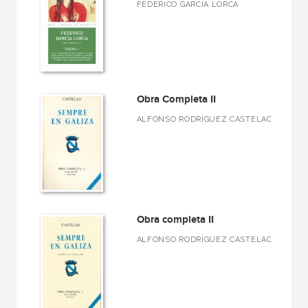
Básica de Bolsillo  Federico García Lorca. Obra completa
FEDERICO GARCÍA LORCA
Básica de Bolsillo  Serie Clásicos de la lengua española
Básica de Bolsillo  Serie Clásicos de la literatura alemana
Básica de Bolsillo  Serie Clásicos de la literatura eslava
Básica de Bolsillo  Serie Clásicos de la literatura francesa
Obra Completa II
ALFONSO RODRÍGUEZ CASTELAO
VER TODAS... (38)
NUESTROS FORMATOS
Cartoné
Obra completa II
Ebook
ALFONSO RODRÍGUEZ CASTELAO
Ebook
Papel