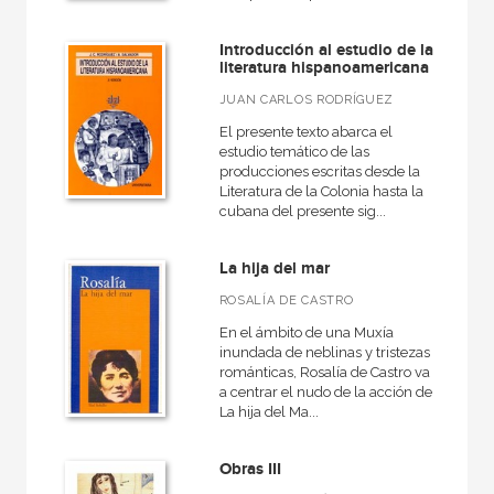
Narrativa
Introducción al estudio de la
Medieval
literatura hispanoamericana
General
JUAN CARLOS RODRÍGUEZ
Historia de la literatura
El presente texto abarca el
estudio temático de las
VER TODAS... (12)
producciones escritas desde la
Literatura de la Colonia hasta la
cubana del presente sig...
La hija del mar
NUESTRAS COLECCIONES
ROSALÍA DE CASTRO
50 Aniversario
En el ámbito de una Muxía
Anverso
inundada de neblinas y tristezas
románticas, Rosalía de Castro va
Arealonga - Letras galegas
a centrar el nudo de la acción de
La hija del Ma...
Básica de bolsillo
Básica de Bolsillo  Alejo Carpentier. Narrativa completa
Obras III