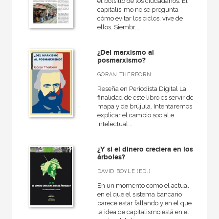
el bolsillo de los ciudadanos. El
capitalis-mo no se pregunta
cómo evitar los ciclos, vive de
ellos. Siembr...
CATÁLOGOS PDF
Catálogos PDF
¿Del marxismo al
posmarxismo?
GÖRAN THERBORN
Reseña en Periodista Digital La
finalidad de este libro es servir de
mapa y de brújula. Intentaremos
explicar el cambio social e
intelectual...
¿Y si el dinero creciera en los
árboles?
DAVID BOYLE (ED.)
En un momento como el actual
en el que el sistema bancario
parece estar fallando y en el que
la idea de capitalismo está en el