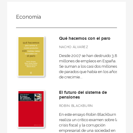
FILTRADO POR:
Economía
Ciencias humanas y sociales
Economía
Qué hacemos con el paro
NACHO ÁLVAREZ
Desde 2007 se han destruido 3,8
MATERIAS
millones de empleos en España.
+
Se suman a los casi dos millones
Cine
de parados que había en los años
de crecimie...
Psicología
Pedagogía
El futuro del sistema de
pensiones
Derecho
ROBIN BLACKBURN
Comunicación
En este ensayo Robin Blackburn
+
Geografía
realiza un crítico examen sobre la
crisis fiscal y la corrupción
+
Arquitectura
empresarial de una sociedad en