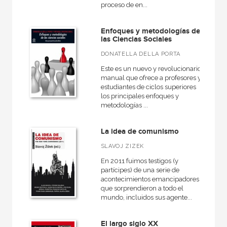
proceso de en...
+
Religión
Economía
Enfoques y metodologías de
las Ciencias Sociales
+
Bellas Artes
DONATELLA DELLA PORTA
VER TODAS... (18)
Este es un nuevo y revolucionario
manual que ofrece a profesores y
estudiantes de ciclos superiores
los principales enfoques y
metodologías ...
NUESTRAS COLECCIONES
50 Aniversario
La idea de comunismo
A fondo
SLAVOJ ZIZEK
Akadémica
En 2011 fuimos testigos (y
partícipes) de una serie de
Anverso
acontecimientos emancipadores
que sorprendieron a todo el
Atlas Akal
mundo, incluidos sus agente...
Básica de Bolsillo  Serie Cien palabras
El largo siglo XX