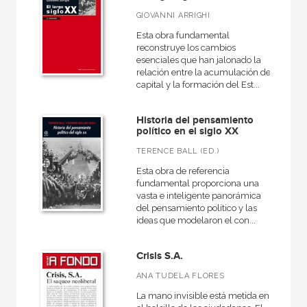
Básica de Bolsillo  Serie Clásicos del pensamiento político
GIOVANNI ARRIGHI
Ciencia, Tecnología, Sociedad e Innovación
Esta obra fundamental
reconstruye los cambios
Cuestiones de antagonismo
esenciales que han jalonado la
relación entre la acumulación de
Derecho, empresa familiar y deporte
capital y la formación del Est...
VER TODAS... (33)
Historia del pensamiento
político en el siglo XX
TERENCE BALL (ED.)
NUESTROS FORMATOS
Esta obra de referencia
fundamental proporciona una
Cartoné
vasta e inteligente panorámica
del pensamiento político y las
Ebook
ideas que modelaron el con...
Ebook
Crisis S.A.
Papel
ANA TUDELA FLORES
Rústica
La mano invisible está metida en