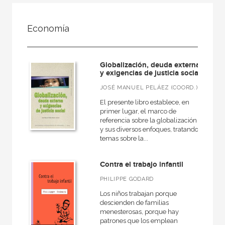
FILTRADO POR:
Economía
Ciencias humanas y sociales
Economía
Globalización, deuda externa
y exigencias de justicia social
JOSÉ MANUEL PELÁEZ (COORD.)
MATERIAS
El presente libro establece, en
primer lugar, el marco de
+
Cine
referencia sobre la globalización
y sus diversos enfoques, tratando
Psicología
temas sobre la...
Pedagogía
Contra el trabajo infantil
Derecho
PHILIPPE GODARD
Comunicación
Los niños trabajan porque
+
Geografía
descienden de familias
menesterosas, porque hay
+
Arquitectura
patrones que los emplean