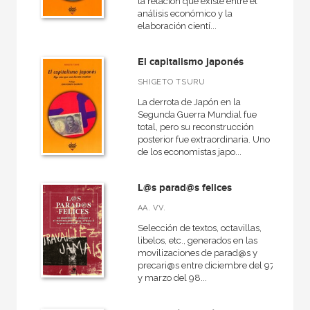
la relación que existe entre el
análisis económico y la
elaboración cientí...
El capitalismo japonés
SHIGETO TSURU
La derrota de Japón en la
Segunda Guerra Mundial fue
total, pero su reconstrucción
posterior fue extraordinaria. Uno
de los economistas japo...
L@s parad@s felices
AA. VV.
Selección de textos, octavillas,
libelos, etc., generados en las
movilizaciones de parad@s y
precari@s entre diciembre del 97
y marzo del 98...