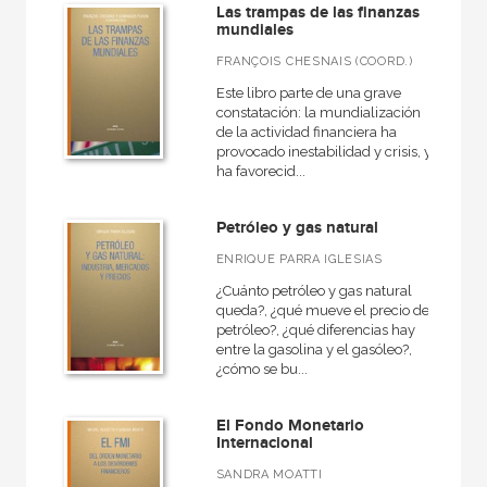
Básica de Bolsillo  Serie Clásicos del pensamiento político
Las trampas de las finanzas
mundiales
Ciencia, Tecnología, Sociedad e Innovación
FRANÇOIS CHESNAIS (COORD.)
Cuestiones de antagonismo
Este libro parte de una grave
constatación: la mundialización
Derecho, empresa familiar y deporte
de la actividad financiera ha
provocado inestabilidad y crisis, y
VER TODAS... (33)
ha favorecid...
Petróleo y gas natural
ENRIQUE PARRA IGLESIAS
NUESTROS FORMATOS
¿Cuánto petróleo y gas natural
Cartoné
queda?, ¿qué mueve el precio del
petróleo?, ¿qué diferencias hay
Ebook
entre la gasolina y el gasóleo?,
¿cómo se bu...
Ebook
Papel
El Fondo Monetario
Internacional
Rústica
SANDRA MOATTI