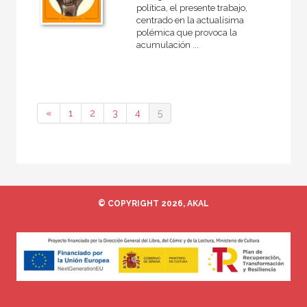
política, el presente trabajo,
centrado en la actualísima
polémica que provoca la
acumulación ...
«
1
2
3
4
5
© COPYRIGHT 2026, AKAL