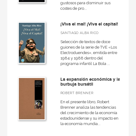
gustosos para disminuir sus
+
Religión
costes de pro...
Economía
¡Viva el mal! ¡Viva el capital!
+
Bellas Artes
SANTIAGO ALBA RICO
VER TODAS... (18)
Selección de textos de doce
guiones de la serie de TVE «Los
Electroduendes», emitida entre
1984 y 1988 dentro del
programa infantil La Bola ...
NUESTRAS COLECCIONES
50 Aniversario
La expansión económica y la
burbuja bursátil
A fondo
ROBERT BRENNER
Akadémica
En el presente libro, Robert
Anverso
Brenner analiza las tendencias
del crecimiento de la economía
Atlas Akal
estadounidense y su impacto en
la economía mundia...
Básica de Bolsillo  Serie Cien palabras