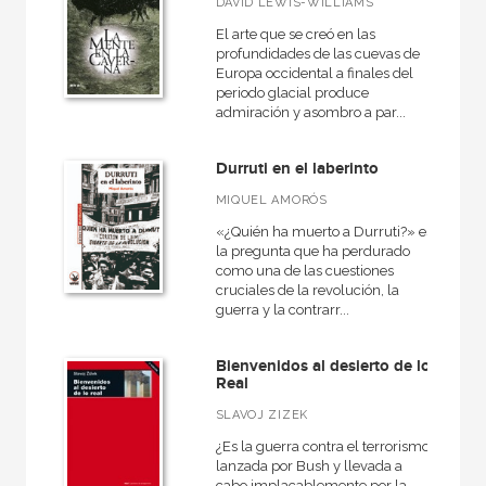
DAVID LEWIS-WILLIAMS
El arte que se creó en las
profundidades de las cuevas de
CATÁLOGOS PDF
Europa occidental a finales del
periodo glacial produce
Catálogos PDF
admiración y asombro a par...
Durruti en el laberinto
MIQUEL AMORÓS
«¿Quién ha muerto a Durruti?» es
la pregunta que ha perdurado
como una de las cuestiones
cruciales de la revolución, la
guerra y la contrarr...
Bienvenidos al desierto de lo
Real
SLAVOJ ZIZEK
¿Es la guerra contra el terrorismo
lanzada por Bush y llevada a
cabo implacablemente por la