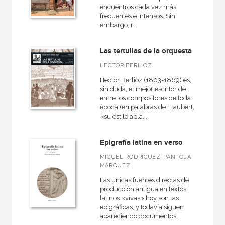
encuentros cada vez más
frecuentes e intensos. Sin
embargo, r...
Las tertulias de la orquesta
HECTOR BERLIOZ
Hector Berlioz (1803-1869) es,
sin duda, el mejor escritor de
entre los compositores de toda
época (en palabras de Flaubert,
«su estilo apla...
Epigrafía latina en verso
MIGUEL RODRÍGUEZ-PANTOJA
MÁRQUEZ
Las únicas fuentes directas de
producción antigua en textos
latinos «vivas» hoy son las
epigráficas, y todavía siguen
apareciendo documentos...