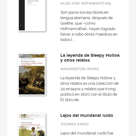
HUGO VON HOFMANNSTHAL
Son pocos los escritores en
lengua alemana, después de
Goethe, que –como
Hofmannsthal– hayan logrado
llevar a cabo obras maestras en
todos l...
La leyenda de Sleepy Hollow
y otros relatos
WASHINGTON IRVING
La leyenda de Sleepy Hollow y
otros relatos es una colección de
34 ensayos y relatos que Irving
publicó en 1820 con el título de
El libro de...
Lejos del mundanal ruido
THOMAS HARDY
Lejos del mundanal ruido fue