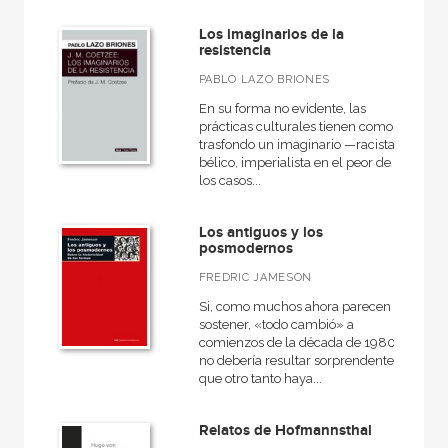
Los imaginarios de la
resistencia
PABLO LAZO BRIONES
En su forma no evidente, las
prácticas culturales tienen como
trasfondo un imaginario —racista,
bélico, imperialista en el peor de
los casos...
Los antiguos y los
posmodernos
FREDRIC JAMESON
Si, como muchos ahora parecen
sostener, «todo cambió» a
comienzos de la década de 1980,
no debería resultar sorprendente
que otro tanto haya...
Relatos de Hofmannsthal