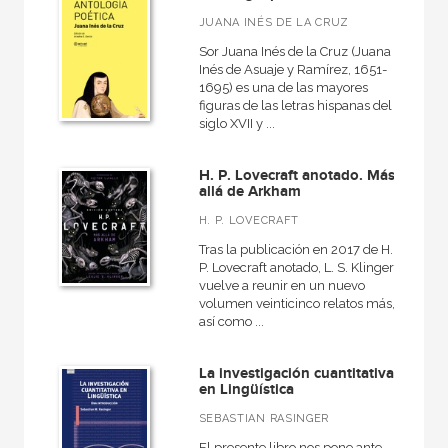
Básica de Bolsillo  Adorno. Obra completa
JUANA INÉS DE LA CRUZ
Básica de Bolsillo  Alejo Carpentier. Narrativa completa
Sor Juana Inés de la Cruz (Juana
Inés de Asuaje y Ramírez, 1651-
Básica de Bolsillo  Serie Clásicos de la lengua española
1695) es una de las mayores
figuras de las letras hispanas del
Básica de Bolsillo  Serie Clásicos de la literatura alemana
siglo XVII y ...
VER TODAS... (53)
H. P. Lovecraft anotado. Más
allá de Arkham
H. P. LOVECRAFT
NUESTROS FORMATOS
Tras la publicación en 2017 de H.
P. Lovecraft anotado, L. S. Klinger
Cartoné
vuelve a reunir en un nuevo
volumen veinticinco relatos más,
Ebook
así como ...
Ebook
La investigación cuantitativa
Papel
en Lingüística
Rústica
SEBASTIAN RASINGER
El presente libro nos pone ante