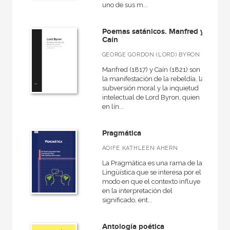
uno de sus m...
Medieval
General
Poemas satánicos. Manfred y
Caín
Historia de la literatura
GEORGE GORDON (LORD) BYRON
VER TODAS... (12)
Manfred (1817) y Caín (1821) son
la manifestación de la rebeldía, la
subversión moral y la inquietud
intelectual de Lord Byron, quien
en lín...
NUESTRAS COLECCIONES
50 Aniversario
Pragmática
Anverso
AOIFE KATHLEEN AHERN
Arealonga - Letras galegas
La Pragmática es una rama de la
Lingüística que se interesa por el
Arqueología
modo en que el contexto influye
en la interpretación del
Arte y estética
significado, ent...
Básica de bolsillo
Antología poética