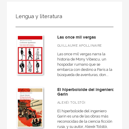
FILTRADO POR:
Lengua y literatura
Ciencias humanas y sociales
Lengua y literatura
Las once mil vergas
GUILLAUME APOLLINAIRE
Las once mil vergas narra la
MATERIAS
historia de Mony Vibescu, un
hospodar rumano que se
Actual
embarca con destino a París a la
búsqueda de aventuras, don...
Teatro
Antiguo
El hiperboloide del ingeniero
Garin
Teoría literaria
ALEXÉI TOLSTÓI
Moderna
El hiperboloide del ingeniero
Lingüística
Garin es una de las obras más
reconocidas de la ciencia ficción
Narrativa
rusa, y su autor, Alexéi Tolstói,