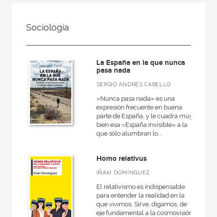
FILTRADO POR:
Sociología
Ciencias humanas y sociales
Sociología
La España en la que nunca
pasa nada
SERGIO ANDRÉS CABELLO
MATERIAS
«Nunca pasa nada» es una
expresión frecuente en buena
Teoría sociológica
parte de España, y le cuadra muy
bien esa «España invisible» a la
Sociedad actual
que sólo alumbran lo...
Historia de la sociología
Homo relativus
IÑAKI DOMÍNGUEZ
El relativismo es indispensable
NUESTRAS COLECCIONES
para entender la realidad en la
que vivimos. Sirve, digamos, de
50 Aniversario
eje fundamental a la cosmovisión