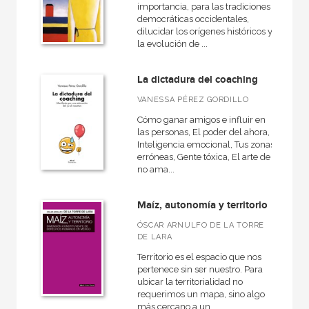
importancia, para las tradiciones
democráticas occidentales,
dilucidar los orígenes históricos y
la evolución de ...
La dictadura del coaching
VANESSA PÉREZ GORDILLO
Cómo ganar amigos e influir en
las personas, El poder del ahora,
Inteligencia emocional, Tus zonas
erróneas, Gente tóxica, El arte de
no ama...
Maíz, autonomía y territorio
ÓSCAR ARNULFO DE LA TORRE
DE LARA
Territorio es el espacio que nos
pertenece sin ser nuestro. Para
ubicar la territorialidad no
requerimos un mapa, sino algo
más cercano a un...