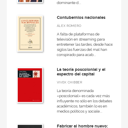
A fondo
dominante d...
Ágora / Teoría
Contubernios nacionales
Akadémica
ÁLEX ROMERO
Anverso
A falta de plataformas de
televisión en streaming para
Arquitectura
entretener las tardes, desde hace
siglos las fuerzas del mal han
Arte contemporáneo
conspirado para acab...
Atlas Akal
La teoría poscolonial y el
Básica de bolsillo
espectro del capital
Básica de Bolsillo  Adorno. Obra completa
VIVEK CHIBBER
La teoría denominada
VER TODAS... (45)
«poscolonial» es cada vez más
influyente no sólo en los debates
académicos, también lo es en
medios políticos y sociale...
NUESTROS FORMATOS
Fabricar al hombre nuevo: