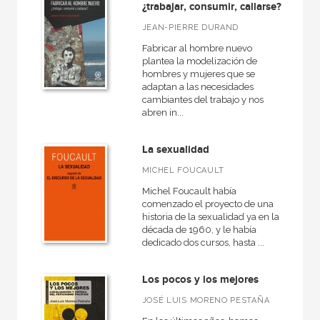
Cartoné
¿trabajar, consumir, callarse?
JEAN-PIERRE DURAND
Ebook
Fabricar al hombre nuevo
Ebook
plantea la modelización de
hombres y mujeres que se
Papel
adaptan a las necesidades
cambiantes del trabajo y nos
Rústica
abren in...
La sexualidad
CATÁLOGOS PDF
MICHEL FOUCAULT
Michel Foucault había
Catálogos PDF
comenzado el proyecto de una
historia de la sexualidad ya en la
década de 1960, y le había
dedicado dos cursos, hasta ...
Los pocos y los mejores
JOSÉ LUIS MORENO PESTAÑA