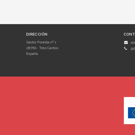
DIRECCIÓN
CONT
Sector Foresta nº 1
at
28760
Tres Cantos
91
España