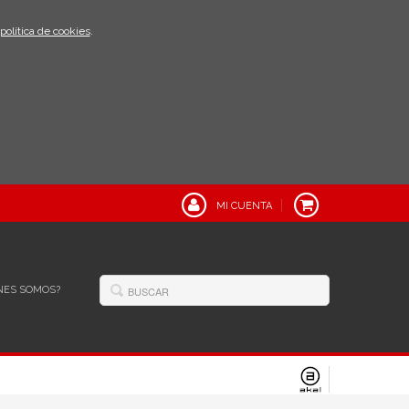
política de cookies
.
MI CUENTA
NES SOMOS?