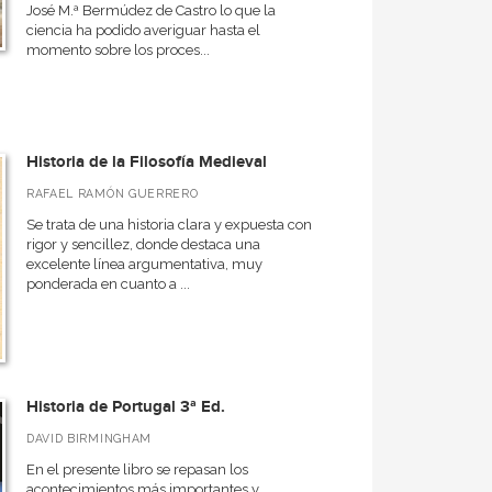
José M.ª Bermúdez de Castro lo que la
ciencia ha podido averiguar hasta el
momento sobre los proces...
Historia de la Filosofía Medieval
RAFAEL RAMÓN GUERRERO
Se trata de una historia clara y expuesta con
rigor y sencillez, donde destaca una
excelente línea argumentativa, muy
ponderada en cuanto a ...
Historia de Portugal 3ª Ed.
DAVID BIRMINGHAM
En el presente libro se repasan los
acontecimientos más importantes y