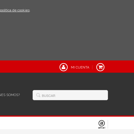
política de cookies
.
MI CUENTA
NES SOMOS?