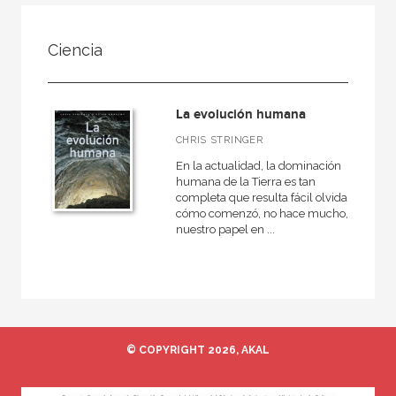
FILTRADO POR:
Ciencia
Ciencias humanas y sociales
Historia
La evolución humana
General
CHRIS STRINGER
En la actualidad, la dominación
humana de la Tierra es tan
completa que resulta fácil olvidar
MATERIAS
cómo comenzó, no hace mucho,
nuestro papel en ...
Arqueología
Europa
Roma
Actual
Prehistoria
© COPYRIGHT 2026, AKAL
Grecia