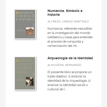
América
Numancia. Símbolo e
Egipto
historia
Medieval
ALFREDO JIMENO MARTÍNEZ
General
Numancia, referente ineludible
en la investigación del mundo
VER TODAS... (16)
celtibérico y base para entender
el proceso de conquista y
romanización del int...
Arqueología de la identidad
NUESTRAS COLECCIONES
ALMUDENA HERNANDO
Arealonga - Letras galegas
El presente libro se propone un
Arqueología
triple objetivo: 1) analizar la
identidad de la Arqueología; 2)
Arte en contexto
analizar la identidad social o
cultural de l...
Arte y estética
Atlas Akal