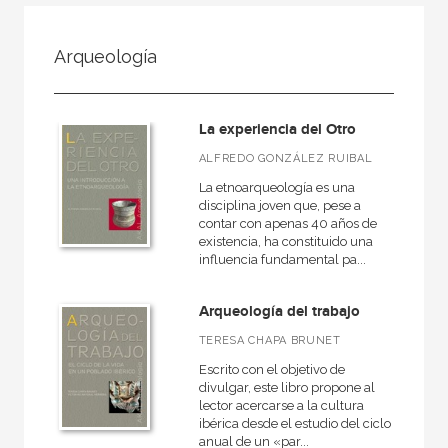
FILTRADO POR:
Arqueología
Ciencias humanas y sociales
Historia
La experiencia del Otro
General
ALFREDO GONZÁLEZ RUIBAL
La etnoarqueología es una
disciplina joven que, pese a
contar con apenas 40 años de
MATERIAS
existencia, ha constituido una
influencia fundamental pa...
Arqueología
Europa
Arqueología del trabajo
Roma
TERESA CHAPA BRUNET
Actual
Escrito con el objetivo de
divulgar, este libro propone al
Prehistoria
lector acercarse a la cultura
ibérica desde el estudio del ciclo
Grecia
anual de un «par...