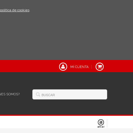
política de cookies
.
MI CUENTA
NES SOMOS?