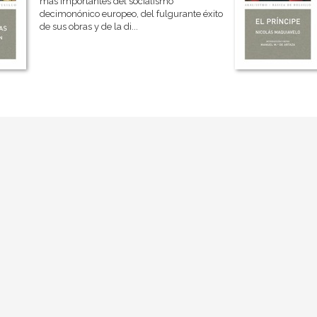
más importantes del socialismo
decimonónico europeo, del fulgurante éxito
de sus obras y de la di...