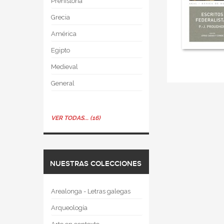
Prehistoria
Grecia
América
Egipto
Medieval
General
VER TODAS... (16)
NUESTRAS COLECCIONES
Arealonga - Letras galegas
Arqueología