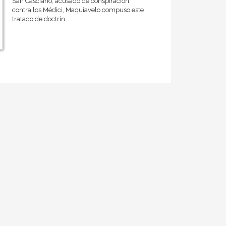
San Casciano, acusado de conspiración
contra los Médici, Maquiavelo compuso este
tratado de doctrin...