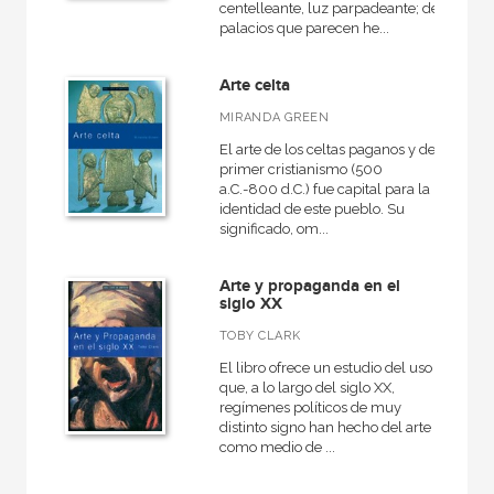
centelleante, luz parpadeante; de
América
palacios que parecen he...
Egipto
Arte celta
Medieval
MIRANDA GREEN
General
El arte de los celtas paganos y del
VER TODAS... (16)
primer cristianismo (500
a.C.-800 d.C.) fue capital para la
identidad de este pueblo. Su
significado, om...
NUESTRAS COLECCIONES
Arte y propaganda en el
siglo XX
Arealonga - Letras galegas
TOBY CLARK
Arqueología
El libro ofrece un estudio del uso
Arte en contexto
que, a lo largo del siglo XX,
regímenes políticos de muy
Arte y estética
distinto signo han hecho del arte
como medio de ...
Atlas Akal