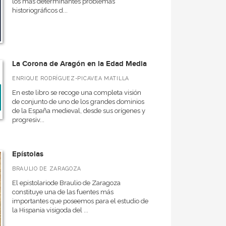
los más determinantes problemas
historiográficos d...
La Corona de Aragón en la Edad Media
ENRIQUE RODRÍGUEZ-PICAVEA MATILLA
En este libro se recoge una completa visión
de conjunto de uno de los grandes dominios
de la España medieval, desde sus orígenes y
progresiv...
Epístolas
BRAULIO DE ZARAGOZA
El epistolariode Braulio de Zaragoza
constituye una de las fuentes más
importantes que poseemos para el estudio de
la Hispania visigoda del ...