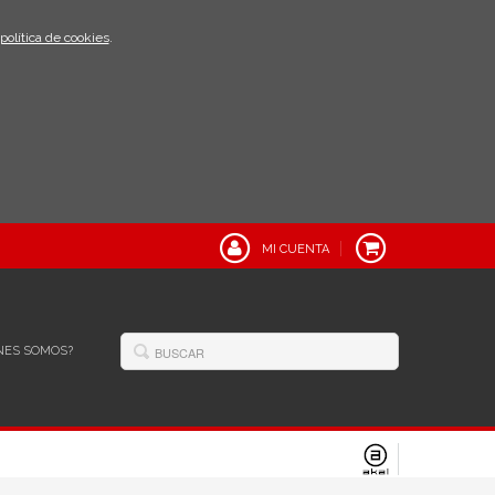
política de cookies
.
MI CUENTA
NES SOMOS?