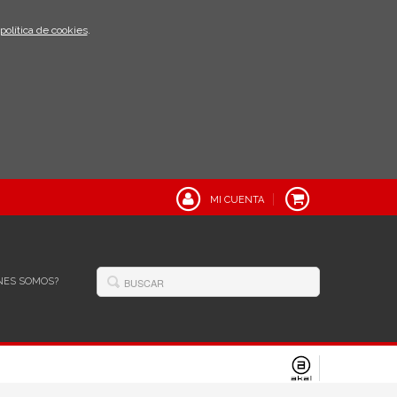
política de cookies
.
MI CUENTA
NES SOMOS?