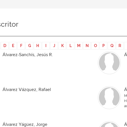
critor
D
E
F
G
H
I
J
K
L
M
N
O
P
Q
R
Álvarez-Sanchís, Jesús R.
Á
Álvarez Vázquez, Rafael
Á
M
H
a
Álvarez Yágüez, Jorge
Á