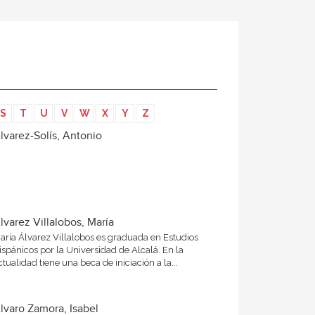
S
T
U
V
W
X
Y
Z
lvarez-Solís, Antonio
lvarez Villalobos, María
aría Álvarez Villalobos es graduada en Estudios
ispánicos por la Universidad de Alcalá. En la
ctualidad tiene una beca de iniciación a la...
lvaro Zamora, Isabel