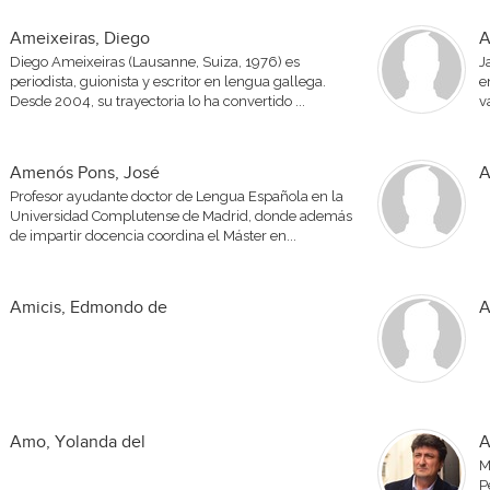
Ameixeiras, Diego
A
Diego Ameixeiras (Lausanne, Suiza, 1976) es
J
periodista, guionista y escritor en lengua gallega.
e
Desde 2004, su trayectoria lo ha convertido ...
v
Amenós Pons, José
A
Profesor ayudante doctor de Lengua Española en la
Universidad Complutense de Madrid, donde además
de impartir docencia coordina el Máster en...
Amicis, Edmondo de
A
Amo, Yolanda del
A
M
P