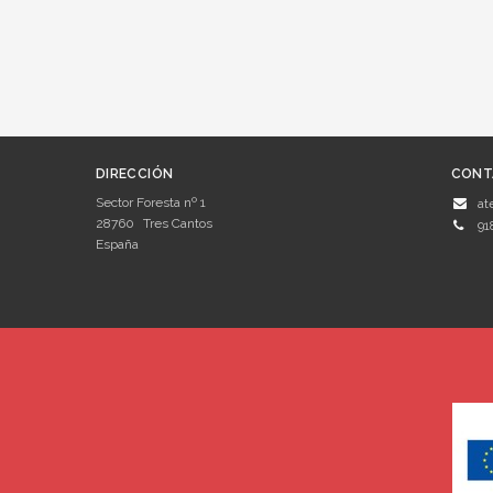
DIRECCIÓN
CONT
Sector Foresta nº 1
at
28760
Tres Cantos
91
España