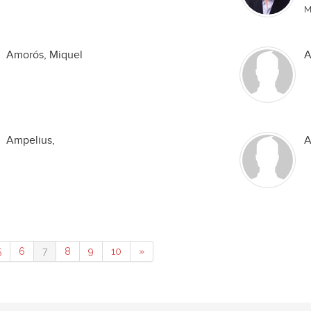
M
Amorós, Miquel
A
Ampelius,
A
5
6
7
8
9
10
»