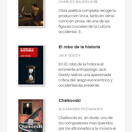
CHARLES BAUDELAIRE
Obra poética completa recoge la
producción lírica, tanto en verso
como en prosa, de una de las
figuras cruciales de la cultura
occidental. E...
El robo de la historia
JACK GOODY
En El robo de la historia el
eminente antropólogo Jack
Goody realiza una apasionada
crítica del sesgo eurocéntrico y
occidentalista presente...
Chaikovski
ALEXANDER POZNANSKY
Chaikovski es, sin duda, uno de
los compositores más queridos
por los aficionados a la música en