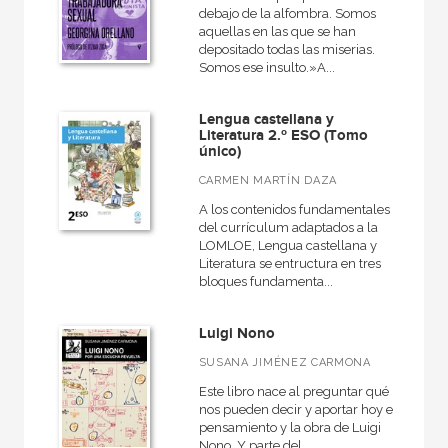
debajo de la alfombra. Somos
aquellas en las que se han
depositado todas las miserias.
Somos ese insulto.»A...
Lengua castellana y
Literatura 2.º ESO (Tomo
único)
CARMEN MARTÍN DAZA
A los contenidos fundamentales
del currículum adaptados a la
LOMLOE, Lengua castellana y
Literatura se entructura en tres
bloques fundamenta...
Luigi Nono
SUSANA JIMÉNEZ CARMONA
Este libro nace al preguntar qué
nos pueden decir y aportar hoy el
pensamiento y la obra de Luigi
Nono. Y parte del