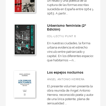
un relato y una poética de la
ruptura de las formas escritas
sucedida en España entre 1964 y
1983. A partir...
Urbanismo feminista (2ª
Edición)
COL-LECTIU PUNT 6
En nuestras ciudades, la forma
urbana evidencia el estrecho
vínculo entre patriarcado y
capital. En los diferentes espacios
que habitamos —n...
Los espejos nocturnos
ÁNGEL ANTONIO HERRERA
El presente volumen presenta la
obra reunida de Ángel Antonio
Herrera, reconocido poeta y autor
de una lírica potente, plena de
sensualidad ...