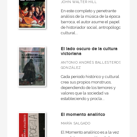
JOHN WALTER HILL
NUESTROS FORMATOS
En este completo y penetrante
Cartoné
análisis de la música de la época
barroca, el autor asume el papel
Ebook
de historiador social, antropólogo
cultural...
Ebook
Papel
El lado oscuro de la cultura
victoriana
Rústica
ANTONIO ANDRÉS BALLESTEROS
GONZÁLEZ
Cada periodo histórico y cultural
crea sus propios monstruos,
CATÁLOGOS PDF
dependiendo de los temores y
valores que la sociedad va
Catálogos PDF
estableciendo y procla...
El momento analírico
MARÍA SALGADO
El Momento analírico es a la vez