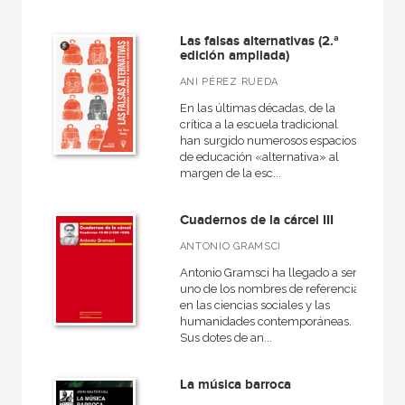
Las falsas alternativas (2.ª
MATERIAS
edición ampliada)
+
ANI PÉREZ RUEDA
Actualidad
En las últimas décadas, de la
+
Ciencias humanas y sociales
crítica a la escuela tradicional
han surgido numerosos espacios
+
Ciencias naturales y técnicas
de educación «alternativa» al
margen de la esc...
+
Ficción
+
Infantil y juvenil
Cuadernos de la cárcel III
+
No - Ficción
ANTONIO GRAMSCI
+
Ocio
Antonio Gramsci ha llegado a ser
uno de los nombres de referencia
+
Salud
en las ciencias sociales y las
humanidades contemporáneas.
+
Texto escolar
Sus dotes de an...
La música barroca