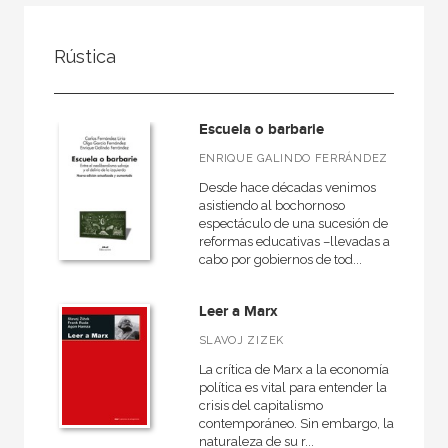
NUESTRAS COLECCIONES
Rústica
50 Aniversario
A fondo
Escuela o barbarie
Ágora / Teoría
ENRIQUE GALINDO FERRÁNDEZ
Akadémica
Desde hace décadas venimos
Akal Infantil
asistiendo al bochornoso
espectáculo de una sucesión de
Anverso
reformas educativas –llevadas a
cabo por gobiernos de tod...
Arealonga - Letras galegas
Arqueología
Leer a Marx
Arquitectura
SLAVOJ ZIZEK
Arquitectura (textos de arquitectura)
La crítica de Marx a la economía
política es vital para entender la
crisis del capitalismo
VER TODAS... (148)
contemporáneo. Sin embargo, la
naturaleza de su r...