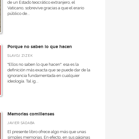
de un Estado teocrático extranjero, el
Vaticano, sobrevive gracias a que el erario
público de...
Porque no saben lo que hacen
SLAVOJ ZIZEK
"Ellos no saben lo que hacen": esa es la
definición más exacta que se puede dar de la
ignorancia fundamentada en cualquier
ideología. Tal ig...
Memorias comillenses
JAVIER SÁDABA
El presente libro ofrece algo más que unas
simples memorias. En efecto, en sus páginas