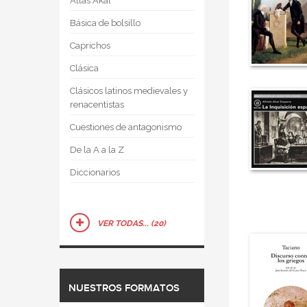
Atlas Akal
Básica de bolsillo
Caprichos
Clásica
Clásicos latinos medievales y
renacentistas
Cuestiones de antagonismo
De la A a la Z
Diccionarios
VER TODAS... (20)
NUESTROS FORMATOS