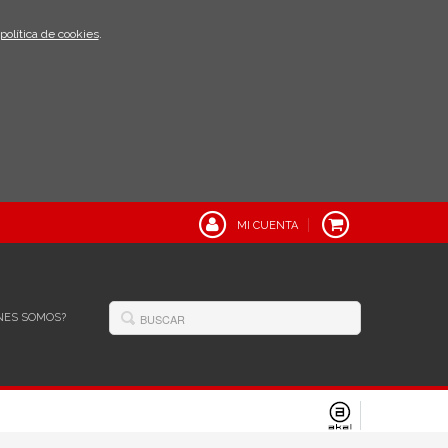
política de cookies
.
MI CUENTA
NES SOMOS?