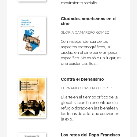
movimiento socialis...
Economía
+
Bellas Artes
Ciudades americanas en el
cine
VER TODAS... (18)
GLORIA CAMARERO GÓMEZ
Con independencia de los
aspectos escenográficos, la
ciudad en el cine tiene un peso
NUESTRAS COLECCIONES
específico. No es sólo un lugar, es
una existencia. Sus...
50 Aniversario
A fondo
Contra el bienalismo
Ágora / Teoría
FERNANDO CASTRO FLÓREZ
Akadémica
El arte en el tiempo crítico de la
globalización ha encontrado su
Anverso
refugio dorado en las bienales y
las ferias de arte, que convierten
Arealonga - Letras galegas
la exp...
Arqueología
Los retos del Papa Francisco