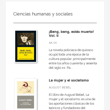
FILTRADO POR:
Ciencias humanas y sociales
Ciencias humanas y sociales
¡Bang, bang, estás muerto!
Vol. II
MATERIAS
AA.VV.
+
Cine
La novela policiaca de quiosco
ocupó toda una época de la
Psicología
cultura popular, principalmente
entre los años cuarenta y sesenta
Pedagogía
del siglo xx. Pa...
Derecho
La mujer y el socialismo
Comunicación
AUGUST BEBEL
+
Geografía
El libro de August Bebel, La
+
Arquitectura
mujer y el socialismo, es una de
las aportaciones clásicas de los
+
Religión
teóricos y fundadores del