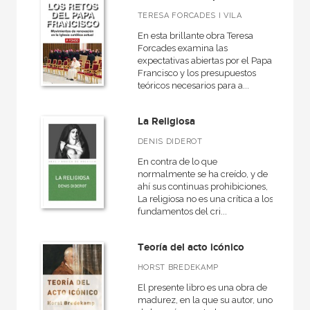
Arquitectura
TERESA FORCADES I VILA
Arquitectura (textos de arquitectura)
En esta brillante obra Teresa
Forcades examina las
Arte contemporáneo
expectativas abiertas por el Papa
Francisco y los presupuestos
VER TODAS... (96)
teóricos necesarios para a...
La Religiosa
DENIS DIDEROT
NUESTROS FORMATOS
En contra de lo que
Cartoné
normalmente se ha creído, y de
ahí sus continuas prohibiciones,
Ebook
La religiosa no es una crítica a los
fundamentos del cri...
Ebook
Papel
Teoría del acto icónico
Rústica
HORST BREDEKAMP
El presente libro es una obra de
madurez, en la que su autor, uno