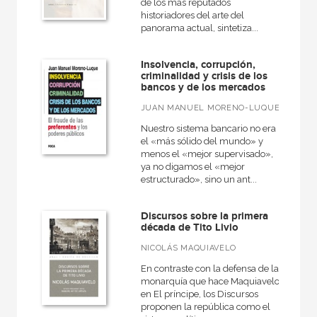
de los más reputados
historiadores del arte del
CATÁLOGOS PDF
panorama actual, sintetiza...
Catálogos PDF
Insolvencia, corrupción,
criminalidad y crisis de los
bancos y de los mercados
JUAN MANUEL MORENO-LUQUE
Nuestro sistema bancario no era
el «más sólido del mundo» y
menos el «mejor supervisado»,
ya no digamos el «mejor
estructurado», sino un ant...
Discursos sobre la primera
década de Tito Livio
NICOLÁS MAQUIAVELO
En contraste con la defensa de la
monarquía que hace Maquiavelo
en El príncipe, los Discursos
proponen la república como el