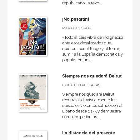
republicano, la revo...
América
Egipto
¡No pasarán!
Medieval
MARIO AMORÓS
General
«Todo el país vibra de indignación
ante esos desalmados que
VER TODAS... (16)
quieren, por el fuego y el terror,
sumir a la España democrática y
popular en un...
Siempre nos quedará Beirut
NUESTRAS COLECCIONES
LAILA HOTAIT SALAS
50 Aniversario
Siempre nos quedará Beirut
A fondo
recorre audiovisualmente los
episodios violentos sufridos en el
Anverso
Líbano desde 1975 y demuestra
cómo las películas,...
Arealonga - Letras galegas
Arte y estética
La distancia del presente