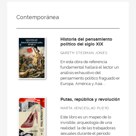
FILTRADO POR:
Contemporánea
Ciencias humanas y sociales
Historia
Historia del pensamiento
Contemporánea
político del siglo XIX
GARETH STEDMAN JONES
En esta obra de referencia
fundamental hallará el lector un
MATERIAS
análisis exhaustivo del
pensamiento político fraguado en
Arqueología
Europa, América y Asia ...
Europa
Putas, república y revolución
Roma
MARTA VENCESLAO PUEYO
Actual
Este libro es un mapeo de lo
Prehistoria
invisible, arqueología de una
realidad: la de las trabajadoras
Grecia
sexuales durante el período