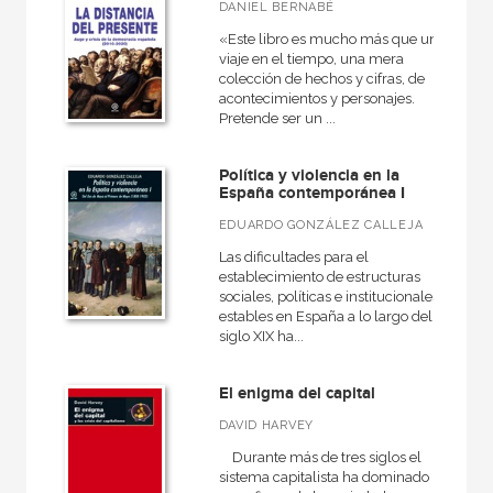
Atlas Akal
DANIEL BERNABÉ
«Este libro es mucho más que un
Básica de bolsillo
viaje en el tiempo, una mera
colección de hechos y cifras, de
Básica de Bolsillo  Serie Cien palabras
acontecimientos y personajes.
Básica de Bolsillo  Serie Clásicos del pensamiento político
Pretende ser un ...
Biografías
Política y violencia en la
España contemporánea I
VER TODAS... (46)
EDUARDO GONZÁLEZ CALLEJA
Las dificultades para el
establecimiento de estructuras
sociales, políticas e institucionales
NUESTROS FORMATOS
estables en España a lo largo del
siglo XIX ha...
Cartoné
Ebook
El enigma del capital
Ebook
DAVID HARVEY
Durante más de tres siglos el
Papel
sistema capitalista ha dominado