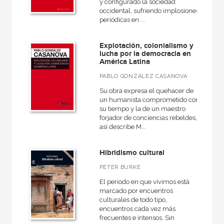
Rústica
y configurado la sociedad
occidental, sufriendo implosiones
periódicas en ...
Explotación, colonialismo y
CATÁLOGOS PDF
lucha por la democracia en
América Latina
Catálogos PDF
PABLO GONZÁLEZ CASANOVA
Su obra expresa el quehacer de
un humanista comprometido con
su tiempo y la de un maestro
forjador de conciencias rebeldes,
así describe M...
Hibridismo cultural
PETER BURKE
El periodo en que vivimos está
marcado por encuentros
culturales de todo tipo,
encuentros cada vez más
frecuentes e intensos. Sin