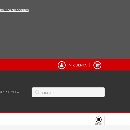
política de cookies
.
MI CUENTA
NES SOMOS?