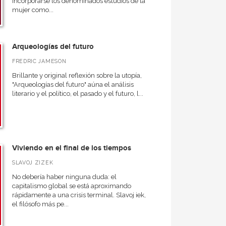
incorporarse los denominados estudios de la
mujer como...
Arqueologías del futuro
FREDRIC JAMESON
Brillante y original reflexión sobre la utopía,
"Arqueologías del futuro" aúna el análisis
literario y el político, el pasado y el futuro, l...
Viviendo en el final de los tiempos
SLAVOJ ZIZEK
No debería haber ninguna duda: el
capitalismo global se está aproximando
rápidamente a una crisis terminal. Slavoj iek,
el filósofo más pe...