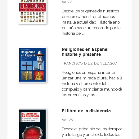
Básica de Bolsillo  Serie Clásicos del pensamiento político
AA.VV.
Desde los orígenes de nuestros
Básica de Bolsillo  Serie Referencia
primeros ancestros africanos
hasta la actualidad, Historia año
Básica de Bolsillo  Serie Utopías
por año hace un recorrido por la
Caprichos
historia de l...
Ciencia
Religiones en España:
historia y presente
VER TODAS... (36)
FRANCISCO DÍEZ DE VELASCO
Religiones en España intenta
lanzar una mirada plural hacia la
historia y el presente del
NUESTROS FORMATOS
complejo y cambiante mundo de
las creencias y las ...
Cartoné
Ebook
El libro de la disidencia
Ebook
AA. VV.
Desde el principio de los tiempos
Papel
y a lo largo y ancho de todos los