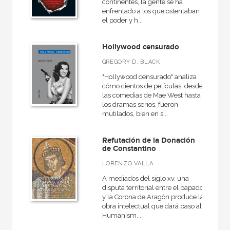
Rústica
continentes, la gente se ha
enfrentado a los que ostentaban
el poder y h...
Hollywood censurado
CATÁLOGOS PDF
GREGORY D. BLACK
Catálogos PDF
"Hollywood censurado" analiza
cómo cientos de películas, desde
las comedias de Mae West hasta
los dramas serios, fueron
mutilados, bien en s...
Refutación de la Donación
de Constantino
LORENZO VALLA
A mediados del siglo xv, una
disputa territorial entre el papado
y la Corona de Aragón produce la
obra intelectual que dará paso al
Humanism...