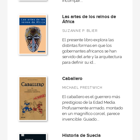
incompar...
Las artes de los reinos de
África
SUZANNE P. BLIER
El presente libro explora las
distintas formas en que los
gobernantes africanos se han
servido del arte y la arquitectura
para definir su id...
Caballero
MICHAEL PRESTWICH
El caballero es el guerrero más
prestigioso de la Edad Media.
Profusamente armado, montado
en un magnífico corcel, parece
invencible. Guiado...
Historia de Suecia