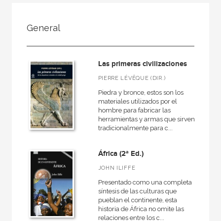
FILTRADO POR:
General
Ciencias humanas y sociales
Historia
Las primeras civilizaciones
General
PIERRE LÉVÊQUE (DIR.)
Piedra y bronce, estos son los
materiales utilizados por el
hombre para fabricar las
MATERIAS
herramientas y armas que sirven
tradicionalmente para c...
Arqueología
Europa
África (2ª Ed.)
Roma
JOHN ILIFFE
Actual
Presentado como una completa
síntesis de las culturas que
Prehistoria
pueblan el continente, esta
historia de África no omite las
Grecia
relaciones entre los c...