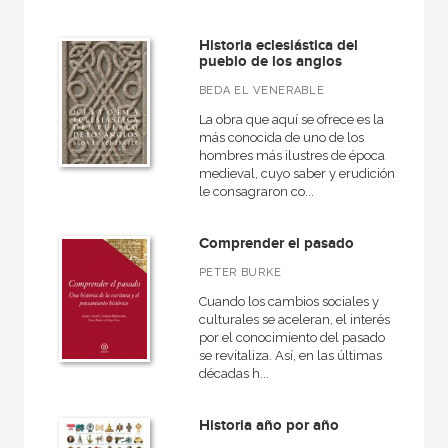
América
Historia eclesiástica del
Egipto
pueblo de los anglos
Medieval
BEDA EL VENERABLE
General
La obra que aquí se ofrece es la
más conocida de uno de los
VER TODAS... (16)
hombres más ilustres de época
medieval, cuyo saber y erudición
le consagraron co...
Comprender el pasado
NUESTRAS COLECCIONES
PETER BURKE
Arealonga - Letras galegas
Cuando los cambios sociales y
Arqueología
culturales se aceleran, el interés
por el conocimiento del pasado
Arte en contexto
se revitaliza. Así, en las últimas
décadas h...
Arte y estética
Atlas Akal
Historia año por año