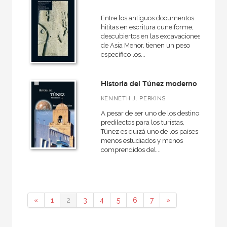
Entre los antiguos documentos
hititas en escritura cuneiforme,
descubiertos en las excavaciones
de Asia Menor, tienen un peso
específico los...
Historia del Túnez moderno
KENNETH J. PERKINS
A pesar de ser uno de los destinos
predilectos para los turistas,
Túnez es quizá uno de los países
menos estudiados y menos
comprendidos del...
«
1
2
3
4
5
6
7
»