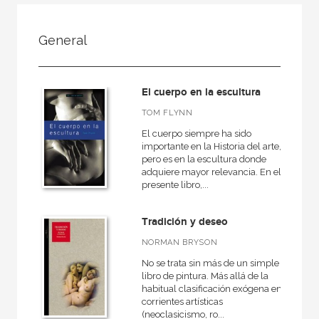
FILTRADO POR:
General
Ciencias humanas y sociales
Arte
El cuerpo en la escultura
General
TOM FLYNN
El cuerpo siempre ha sido
importante en la Historia del arte,
pero es en la escultura donde
MATERIAS
adquiere mayor relevancia. En el
presente libro,...
Antiguo
Artes decorativas
Tradición y deseo
Escultura
NORMAN BRYSON
Prehistoria
No se trata sin más de un simple
libro de pintura. Más allá de la
Estética y teoría del arte
habitual clasificación exógena en
corrientes artísticas
Museología
(neoclasicismo, ro...