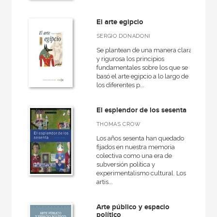
Artes escénicas
El arte egipcio
Medieval
SERGIO DONADONI
Actual
Se plantean de una manera clara
Arquitectura
y rigurosa los principios
fundamentales sobre los que se
VER TODAS... (14)
basó el arte egipcio a lo largo de
los diferentes p...
El esplendor de los sesenta
NUESTRAS COLECCIONES
THOMAS CROW
Arealonga - Letras galegas
Los años sesenta han quedado
fijados en nuestra memoria
Arqueología
colectiva como una era de
subversión política y
Arquitectura
experimentalismo cultural. Los
artis...
Arquitectura (textos de arquitectura)
Arte contemporáneo
Arte público y espacio
político