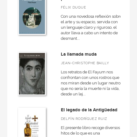
Arte en contexto
FÉLIX DUQUE
Artesanos medievales
Con una novedosa reflexión sobre
el arte y su espacio, servida con
Arte y estética
un lenguaje claro y riguroso, el
Básica de bolsillo
autor lleva a cabo un intento de
desmant...
Básica de Bolsillo  Serie Referencia
La llamada muda
VER TODAS... (28)
JEAN-CHRISTOPHE BAILLY
Los retratos de El Fayum nos
confrontan con unos rostros que
nos miran desde un lugar neutro
NUESTROS FORMATOS
que no sería la muerte ni la vida,
desde un lej...
Cartoné
Ebook
El legado de la Antigüedad
Ebook
DELFÍN RODRÍGUEZ RUIZ
Papel
El presente libro recoge diversos
hitos de lo que es una