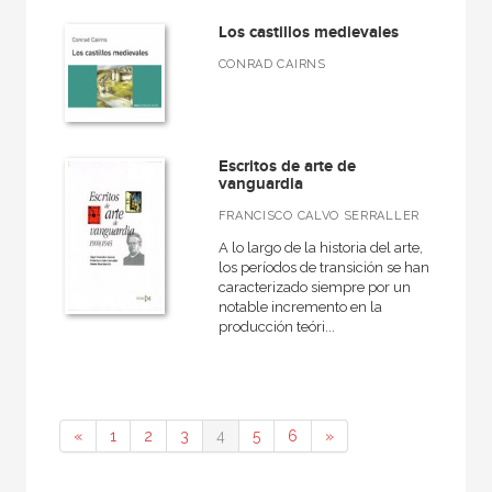
Los castillos medievales
CONRAD CAIRNS
Escritos de arte de
vanguardia
FRANCISCO CALVO SERRALLER
A lo largo de la historia del arte,
los períodos de transición se han
caracterizado siempre por un
notable incremento en la
producción teóri...
«
1
2
3
4
5
6
»