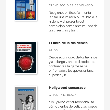
Básica de Bolsillo  Serie Clásicos del pensamiento político
FRANCISCO DÍEZ DE VELASCO
Básica de Bolsillo  Serie Referencia
Religiones en España intenta
lanzar una mirada plural hacia la
Básica de Bolsillo  Serie Utopías
historia y el presente del
complejo y cambiante mundo de
Caprichos
las creencias y las ...
Ciencia
El libro de la disidencia
VER TODAS... (36)
AA. VV.
Desde el principio de los tiempos
y a lo largo y ancho de todos los
continentes, la gente se ha
NUESTROS FORMATOS
enfrentado a los que ostentaban
el poder y h...
Cartoné
Ebook
Hollywood censurado
Ebook
GREGORY D. BLACK
"Hollywood censurado" analiza
Papel
cómo cientos de películas, desde
Rústica