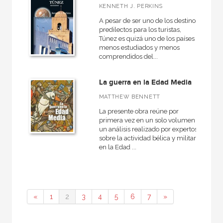
KENNETH J. PERKINS
A pesar de ser uno de los destinos
predilectos para los turistas,
Túnez es quizá uno de los países
menos estudiados y menos
comprendidos del...
La guerra en la Edad Media
MATTHEW BENNETT
La presente obra reúne por
primera vez en un solo volumen
un análisis realizado por expertos
sobre la actividad bélica y militar
en la Edad ...
«
1
2
3
4
5
6
7
»