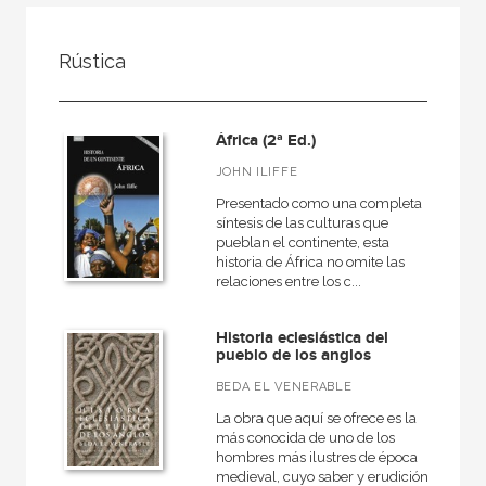
FILTRADO POR:
Rústica
Ciencias humanas y sociales
Historia
África (2ª Ed.)
General
JOHN ILIFFE
Presentado como una completa
síntesis de las culturas que
pueblan el continente, esta
MATERIAS
historia de África no omite las
relaciones entre los c...
Arqueología
Europa
Historia eclesiástica del
pueblo de los anglos
Roma
BEDA EL VENERABLE
Actual
La obra que aquí se ofrece es la
Prehistoria
más conocida de uno de los
hombres más ilustres de época
Grecia
medieval, cuyo saber y erudición