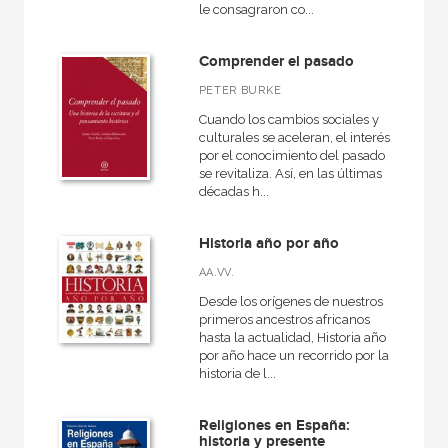
le consagraron co...
América
Egipto
Comprender el pasado
Medieval
PETER BURKE
General
Cuando los cambios sociales y
culturales se aceleran, el interés
VER TODAS... (16)
por el conocimiento del pasado
se revitaliza. Así, en las últimas
décadas h...
Historia año por año
NUESTRAS COLECCIONES
AA.VV.
Arealonga - Letras galegas
Desde los orígenes de nuestros
Arqueología
primeros ancestros africanos
hasta la actualidad, Historia año
Arte en contexto
por año hace un recorrido por la
historia de l...
Arte y estética
Atlas Akal
Religiones en España:
historia y presente