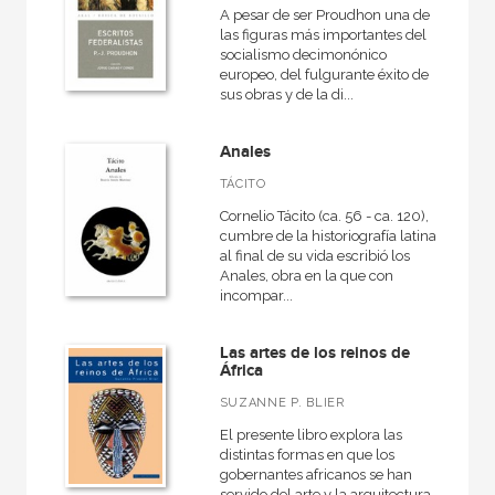
A pesar de ser Proudhon una de
las figuras más importantes del
socialismo decimonónico
europeo, del fulgurante éxito de
sus obras y de la di...
Anales
TÁCITO
Cornelio Tácito (ca. 56 - ca. 120),
cumbre de la historiografía latina,
al final de su vida escribió los
Anales, obra en la que con
incompar...
Las artes de los reinos de
África
SUZANNE P. BLIER
El presente libro explora las
distintas formas en que los
gobernantes africanos se han
servido del arte y la arquitectura