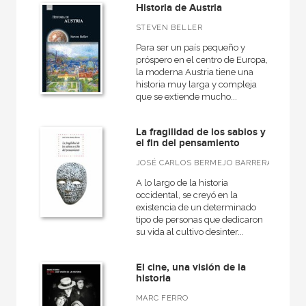
Básica de Bolsillo  Serie Clásicos del pensamiento político
Historia de Austria
Básica de Bolsillo  Serie Referencia
STEVEN BELLER
Para ser un país pequeño y
Básica de Bolsillo  Serie Utopías
próspero en el centro de Europa,
la moderna Austria tiene una
Caprichos
historia muy larga y compleja
Ciencia
que se extiende mucho...
VER TODAS... (36)
La fragilidad de los sabios y
el fin del pensamiento
JOSÉ CARLOS BERMEJO BARRERA
A lo largo de la historia
NUESTROS FORMATOS
occidental, se creyó en la
existencia de un determinado
Cartoné
tipo de personas que dedicaron
su vida al cultivo desinter...
Ebook
Ebook
El cine, una visión de la
historia
Papel
MARC FERRO
Rústica