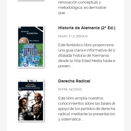
renovación conceptual y
América
metodológica, es demostrar
que...
Egipto
Medieval
Historia de Alemania (2ª Ed.)
General
MARY FULBROOK
VER TODAS... (16)
Este fantástico libro proporciona
una guía clara e informativa de la
dilatada historia de Alemania,
desde la Alta Edad Media hasta el
presen...
NUESTRAS COLECCIONES
Derecha Radical
Arealonga - Letras galegas
PIPPA NORRIS
Arqueología
Este libro amplía nuestros
Arte en contexto
conocimientos sobre las bases de
apoyo de los partidos de derecha
Arte y estética
radical mediante la presentación
y sistemática ...
Atlas Akal