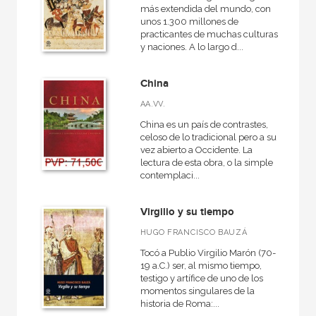
más extendida del mundo, con
unos 1.300 millones de
practicantes de muchas culturas
y naciones. A lo largo d...
China
AA.VV.
China es un país de contrastes,
celoso de lo tradicional pero a su
vez abierto a Occidente. La
lectura de esta obra, o la simple
contemplaci...
Virgilio y su tiempo
HUGO FRANCISCO BAUZÁ
Tocó a Publio Virgilio Marón (70-
19 a.C.) ser, al mismo tiempo,
testigo y artífice de uno de los
momentos singulares de la
historia de Roma:...