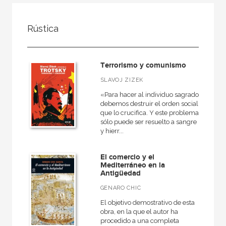
FILTRADO POR:
Rústica
Ciencias humanas y sociales
Historia
Terrorismo y comunismo
General
SLAVOJ ZIZEK
«Para hacer al individuo sagrado
debemos destruir el orden social
que lo crucifica. Y este problema
MATERIAS
sólo puede ser resuelto a sangre
y hierr...
Arqueología
Europa
El comercio y el
Mediterráneo en la
Roma
Antigüedad
Actual
GENARO CHIC
Prehistoria
El objetivo demostrativo de esta
obra, en la que el autor ha
Grecia
procedido a una completa