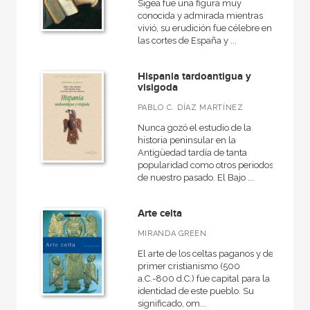
Sigea fue una figura muy
conocida y admirada mientras
vivió, su erudición fue célebre en
las cortes de España y ...
Hispania tardoantigua y
visigoda
PABLO C. DÍAZ MARTÍNEZ
Nunca gozó el estudio de la
historia peninsular en la
Antigüedad tardía de tanta
popularidad como otros periodos
de nuestro pasado. El Bajo ...
Arte celta
MIRANDA GREEN
El arte de los celtas paganos y del
primer cristianismo (500
a.C.-800 d.C.) fue capital para la
identidad de este pueblo. Su
significado, om...