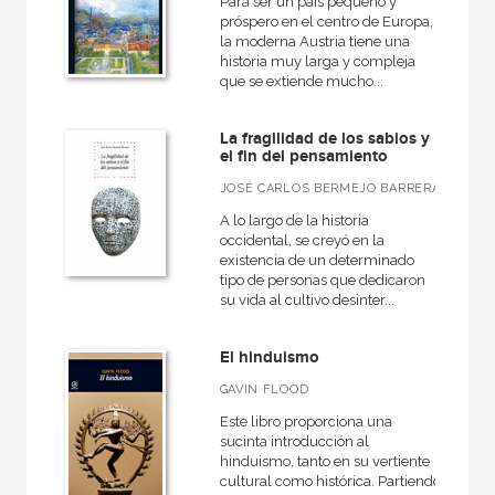
Para ser un país pequeño y
Rústica
próspero en el centro de Europa,
la moderna Austria tiene una
historia muy larga y compleja
que se extiende mucho...
CATÁLOGOS PDF
La fragilidad de los sabios y
Catálogos PDF
el fin del pensamiento
JOSÉ CARLOS BERMEJO BARRERA
A lo largo de la historia
occidental, se creyó en la
existencia de un determinado
tipo de personas que dedicaron
su vida al cultivo desinter...
El hinduismo
GAVIN FLOOD
Este libro proporciona una
sucinta introducción al
hinduismo, tanto en su vertiente
cultural como histórica. Partiendo