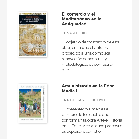
América
El comercio y el
Egipto
Mediterráneo en la
Antigüedad
Medieval
GENARO CHIC
General
El objetivo demostrativo de esta
VER TODAS... (16)
obra, en la que el autor ha
procedido a una completa
renovación conceptual y
metodológica, es demostrar
que...
NUESTRAS COLECCIONES
Arte e historia en la Edad
Arealonga - Letras galegas
Media I
Arqueología
ENRICO CASTELNUOVO
Arte en contexto
El presente volumen es el
primero de los cuatro que
Arte y estética
conforman la obra Arte e Historia
en la Edad Media, cuyo propósito
Atlas Akal
es explorar el amplio...