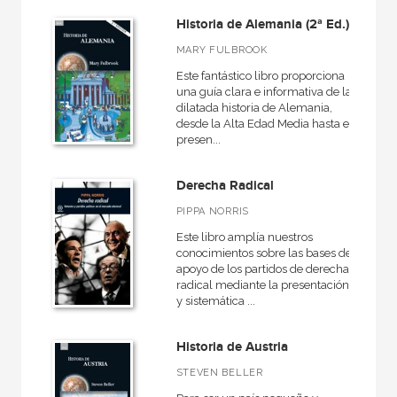
Básica de Bolsillo  Serie Clásicos del pensamiento político
Historia de Alemania (2ª Ed.)
Básica de Bolsillo  Serie Referencia
MARY FULBROOK
Básica de Bolsillo  Serie Utopías
Este fantástico libro proporciona
una guía clara e informativa de la
Caprichos
dilatada historia de Alemania,
desde la Alta Edad Media hasta el
Ciencia
presen...
VER TODAS... (36)
Derecha Radical
PIPPA NORRIS
Este libro amplía nuestros
NUESTROS FORMATOS
conocimientos sobre las bases de
apoyo de los partidos de derecha
Cartoné
radical mediante la presentación
y sistemática ...
Ebook
Ebook
Historia de Austria
Papel
STEVEN BELLER