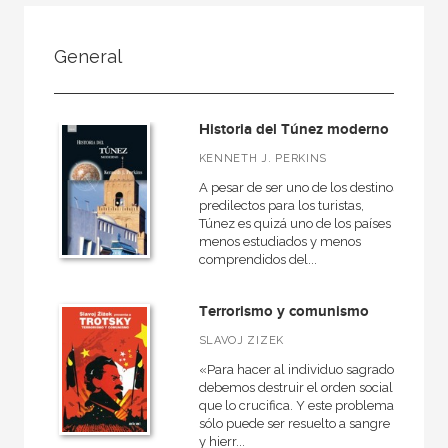
FILTRADO POR:
General
Ciencias humanas y sociales
Historia
Historia del Túnez moderno
General
KENNETH J. PERKINS
A pesar de ser uno de los destinos
predilectos para los turistas,
Túnez es quizá uno de los países
MATERIAS
menos estudiados y menos
comprendidos del...
Arqueología
Europa
Terrorismo y comunismo
Roma
SLAVOJ ZIZEK
Actual
«Para hacer al individuo sagrado
debemos destruir el orden social
Prehistoria
que lo crucifica. Y este problema
sólo puede ser resuelto a sangre
Grecia
y hierr...