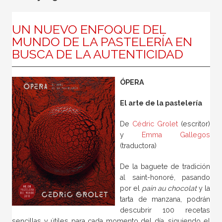
Música y arte para aprender, conocer, disfrutar, oír y leer
Entre el cielo y la Tierra
UN NUEVO ENFOQUE DEL
MUNDO DE LA PASTELERÍA EN
Literatura para disfrutar
BUSCA DE LA AUTENTICIDAD
Grandes ideas
Un viaje iniciático contra el sistema
ÓPERA
Libros para pensar nuestro mundo
El arte de la pastelería
Friedrich Engels. 200 Aniversario
De
Cédric Grolet
(escritor)
y
Emma Gallegos
(traductora)
De la baguete de tradición
al saint-honoré, pasando
por el
pain au chocolat
y la
tarta de manzana, podrán
descubrir 100 recetas
sencillas y útiles para cada momento del día, siguiendo el