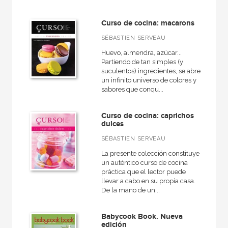
Biblioteca gastronómica
Ciclos formativos
Curso de cocina: macarons
SÉBASTIEN SERVEAU
Cocina práctica
Huevo, almendra, azúcar...
Curso de cocina
Partiendo de tan simples (y
suculentos) ingredientes, se abre
Fuera de colección - H.Blume
un infinito universo de colores y
sabores que conqu...
Guías técnicas
Salud
Curso de cocina: caprichos
dulces
SÉBASTIEN SERVEAU
La presente colección constituye
NUESTROS FORMATOS
un auténtico curso de cocina
práctica que el lector puede
Cartoné
llevar a cabo en su propia casa.
De la mano de un...
Ebook
Ebook
Babycook Book. Nueva
edición
Papel