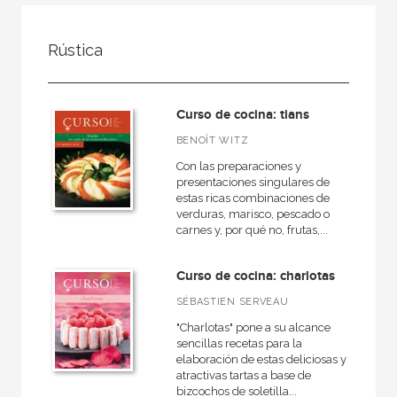
FILTRADO POR:
Rústica
Ocio
Cocina
Curso de cocina: tians
Cocina práctica
BENOÎT WITZ
Con las preparaciones y
presentaciones singulares de
estas ricas combinaciones de
MATERIAS
verduras, marisco, pescado o
carnes y, por qué no, frutas,...
Cocina práctica
Gastronomía
Curso de cocina: charlotas
SÉBASTIEN SERVEAU
"Charlotas" pone a su alcance
NUESTRAS COLECCIONES
sencillas recetas para la
elaboración de estas deliciosas y
Atlas Akal
atractivas tartas a base de
bizcochos de soletilla...